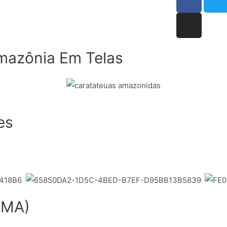
mazônia Em Telas
es
(MA)