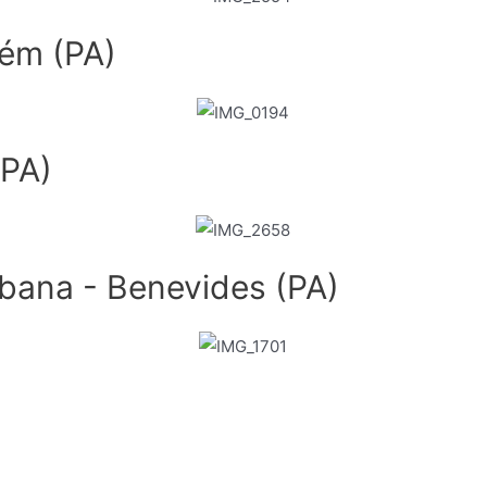
lém (PA)
(PA)
ana - Benevides (PA)