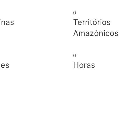
0
inas
Territórios
Amazônicos
0
nes
Horas