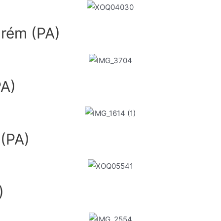
arém (PA)
PA)
 (PA)
)